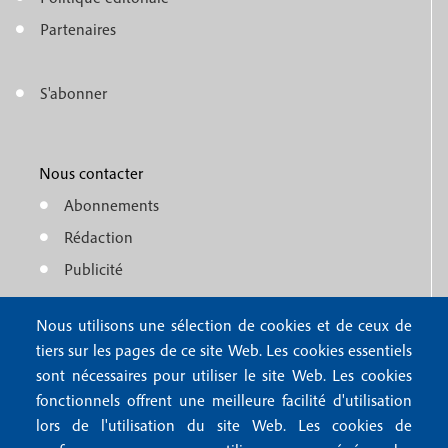
e
o
n
Partenaires
t
u
e
S'abonner
f
M
r
o
e
1
o
Nous contacter
n
Abonnements
t
u
Rédaction
e
f
Publicité
r
o
4
Nous utilisons une sélection de cookies et de ceux de
o
FAQ
tiers sur les pages de ce site Web. Les cookies essentiels
M
t
sont nécessaires pour utiliser le site Web. Les cookies
e
fonctionnels offrent une meilleure facilité d'utilisation
e
Mentions légales
lors de l'utilisation du site Web. Les cookies de
n
Mentions RGPD