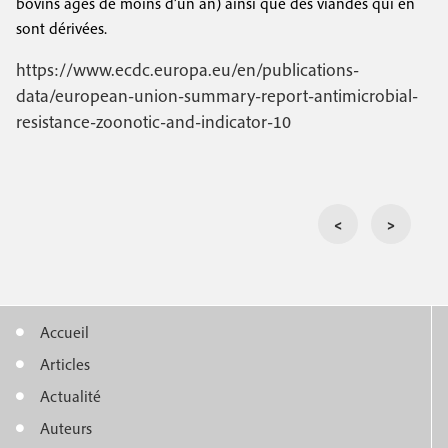
bovins âgés de moins d’un an) ainsi que des viandes qui en
sont dérivées.
https://www.ecdc.europa.eu/en/publications-
data/european-union-summary-report-antimicrobial-
resistance-zoonotic-and-indicator-10
<
>
Accueil
M
Articles
e
Actualité
n
Auteurs