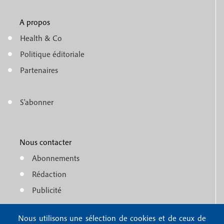
u
A propos
f
m
Health & Co
o
e
Politique éditoriale
o
n
Partenaires
t
u
e
S'abonner
f
M
r
o
e
1
o
Nous contacter
n
Abonnements
t
u
Rédaction
e
f
Publicité
r
o
4
Nous utilisons une sélection de cookies et de ceux de
FAQ