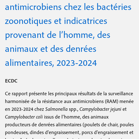
e
antimicrobiens chez les bactéries
c
i
c
i
zoonotiques et indicatrices
n
o
p
a
c
provenant de l’homme, des
n
l
i
d
animaux et des denrées
p
a
alimentaires, 2023-2024
a
i
l
r
ECDC
e
e
Ce rapport présente les principaux résultats de la surveillance
harmonisée de la résistance aux antimicrobiens (RAM) menée
en 2023-2024 chez
Salmonella
spp.,
Campylobacter jejuni
et
Campylobacter coli
issus de l’homme, des animaux
producteurs de denrées alimentaires (poulets de chair, poules
pondeuses, dindes d’engraissement, porcs d’engraissement et