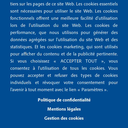
o
tiers sur les pages de ce site Web. Les cookies essentiels
M
t
sont nécessaires pour utiliser le site Web. Les cookies
e
fonctionnels offrent une meilleure facilité d'utilisation
e
Mentions légales
lors de l'utilisation du site Web. Les cookies de
n
r
Mentions RGPD
performance, que nous utilisons pour générer des
u
données agrégées sur l'utilisation du site Web et des
2
Conditions générales de vente
f
statistiques. Et les cookies marketing, qui sont utilisés
Conditions générales d'utilisation
pour afficher du contenu et de la publicité pertinente.
o
Gestion des cookies
Si vous choisissez « ACCEPTER TOUT », vous
o
consentez à l'utilisation de tous les cookies. Vous
pouvez accepter et refuser des types de cookies
Recevoir notre newsletter
t
individuels et révoquer votre consentement pour
e
l'avenir à tout moment avec le lien « Paramètres ».
R
e
r
Politique de confidentialité
c
3
e
Mentions légales
v
Gestion des cookies
o
i