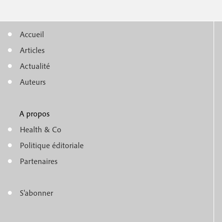
Accueil
M
Articles
e
Actualité
n
Auteurs
u
A propos
f
m
Health & Co
o
e
Politique éditoriale
o
n
Partenaires
t
u
e
S'abonner
f
M
r
o