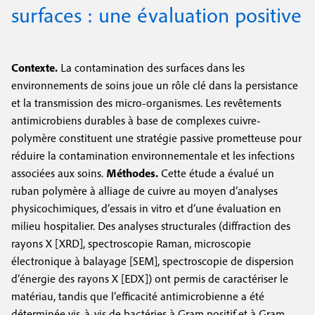
e
surfaces : une évaluation positive
c
i
c
i
n
o
p
Contexte.
La contamination des surfaces dans les
a
c
n
environnements de soins joue un rôle clé dans la persistance
l
i
d
et la transmission des micro-organismes. Les revêtements
p
antimicrobiens durables à base de complexes cuivre-
a
polymère constituent une stratégie passive prometteuse pour
a
i
réduire la contamination environnementale et les infections
l
associées aux soins.
Méthodes.
Cette étude a évalué un
r
ruban polymère à alliage de cuivre au moyen d’analyses
e
e
physicochimiques, d’essais in vitro et d’une évaluation en
milieu hospitalier. Des analyses structurales (diffraction des
rayons X [XRD], spectroscopie Raman, microscopie
électronique à balayage [SEM], spectroscopie de dispersion
d’énergie des rayons X [EDX]) ont permis de caractériser le
matériau, tandis que l’efficacité antimicrobienne a été
déterminée vis-à-vis de bactéries à Gram positif et à Gram