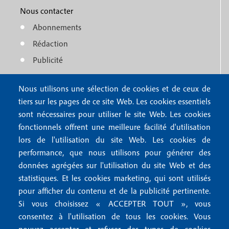
e
1
o
Nous contacter
n
Abonnements
t
u
Rédaction
e
f
Publicité
r
o
4
Nous utilisons une sélection de cookies et de ceux de
o
FAQ
tiers sur les pages de ce site Web. Les cookies essentiels
M
t
sont nécessaires pour utiliser le site Web. Les cookies
e
fonctionnels offrent une meilleure facilité d'utilisation
e
Mentions légales
lors de l'utilisation du site Web. Les cookies de
n
r
Mentions RGPD
performance, que nous utilisons pour générer des
u
données agrégées sur l'utilisation du site Web et des
2
Conditions générales de vente
f
statistiques. Et les cookies marketing, qui sont utilisés
Conditions générales d'utilisation
pour afficher du contenu et de la publicité pertinente.
o
Gestion des cookies
Si vous choisissez « ACCEPTER TOUT », vous
o
consentez à l'utilisation de tous les cookies. Vous