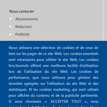
r
o
e
1
o
Nous contacter
n
Abonnements
t
u
Rédaction
e
f
Publicité
r
o
4
Nous utilisons une sélection de cookies et de ceux de
o
FAQ
tiers sur les pages de ce site Web. Les cookies essentiels
M
t
sont nécessaires pour utiliser le site Web. Les cookies
e
fonctionnels offrent une meilleure facilité d'utilisation
e
Mentions légales
lors de l'utilisation du site Web. Les cookies de
n
r
Mentions RGPD
performance, que nous utilisons pour générer des
u
données agrégées sur l'utilisation du site Web et des
2
Conditions générales de vente
f
statistiques. Et les cookies marketing, qui sont utilisés
Conditions générales d'utilisation
pour afficher du contenu et de la publicité pertinente.
o
Gestion des cookies
Si vous choisissez « ACCEPTER TOUT », vous