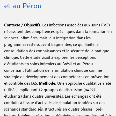
e
et au Pérou
c
i
c
i
n
o
p
Contexte / Objectifs.
Les infections associées aux soins (IAS)
a
c
n
nécessitent des compétences spécifiques dans la formation en
l
i
d
sciences infirmières, mais leur intégration dans les
p
programmes reste souvent fragmentée, ce qui limite la
a
consolidation des connaissances et la sécurité de la pratique
a
i
clinique. Cette étude visait à explorer les perceptions
l
d’étudiants en soins infirmiers au Brésil et au Pérou
r
concernant l’utilisation de la simulation clinique comme
e
e
stratégie de développement des compétences en prévention
et contrôle des IAS.
Méthode.
Une approche qualitative a été
utilisée, impliquant 12 groupes de discussion (n=297
étudiants) dans quatre universités. Les échanges ont été
conduits à l’issue d’activités de simulation fondées sur des
scénarios standardisés, structurés en quatre phases : pré-
lecture, briefing, exécution et débriefing. Les données ont été