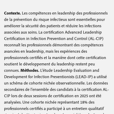
e
c
i
c
i
Contexte.
Les compétences en leadership des professionnels
n
o
p
de la prévention du risque infectieux sont essentielles pour
a
c
améliorer la sécurité des patients et réduire les infections
n
l
associées aux soins. La certification
Advanced Leadership
i
d
Certification in Infection Prevention and Control
(AL-CIP)
p
a
reconnaît les professionnels démontrant des compétences
avancées en leadership, mais les expériences des
a
i
professionnels certifiés et la manière dont cette certification
l
r
soutient le développement du leadership restent peu
connues.
Méthodes.
L’étude
Leadership Evaluation and
e
e
Development for Infection Preventionists
(LEAD-IP) a utilisé
un schéma de cohorte nichée observationnelle. Les données
secondaires de l’ensemble des candidats à la certification AL-
CIP lors de deux sessions de certification en 2025 ont été
analysées. Une cohorte nichée représentant 18% des
professionnels certifiés a participé à un entretien qualitatif