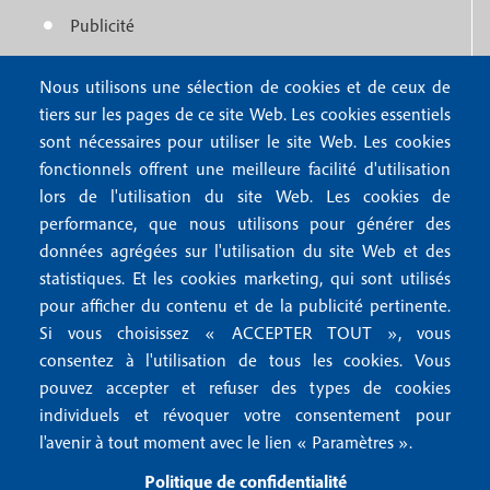
e
f
Publicité
r
o
4
Nous utilisons une sélection de cookies et de ceux de
o
FAQ
tiers sur les pages de ce site Web. Les cookies essentiels
M
t
sont nécessaires pour utiliser le site Web. Les cookies
e
fonctionnels offrent une meilleure facilité d'utilisation
e
Mentions légales
lors de l'utilisation du site Web. Les cookies de
n
r
Mentions RGPD
performance, que nous utilisons pour générer des
u
données agrégées sur l'utilisation du site Web et des
2
Conditions générales de vente
f
statistiques. Et les cookies marketing, qui sont utilisés
Conditions générales d'utilisation
pour afficher du contenu et de la publicité pertinente.
o
Gestion des cookies
Si vous choisissez « ACCEPTER TOUT », vous
o
consentez à l'utilisation de tous les cookies. Vous
pouvez accepter et refuser des types de cookies
Recevoir notre newsletter
t
individuels et révoquer votre consentement pour
e
l'avenir à tout moment avec le lien « Paramètres ».
R
e
r
Politique de confidentialité