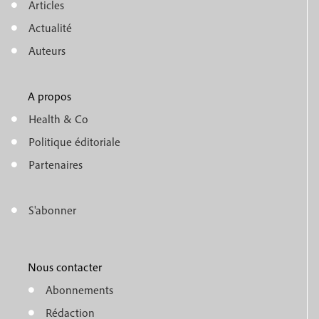
M
Articles
e
Actualité
n
Auteurs
u
A propos
f
m
Health & Co
o
e
Politique éditoriale
o
n
Partenaires
t
u
e
S'abonner
f
M
r
o
e
1
o
Nous contacter
n
Abonnements
t
u
Rédaction