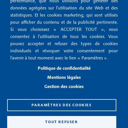
r
performance, que nous utilisons pour générer des
u
données agrégées sur l'utilisation du site Web et des
2
Conditions générales de vente
f
statistiques. Et les cookies marketing, qui sont utilisés
Conditions générales d'utilisation
pour afficher du contenu et de la publicité pertinente.
o
Gestion des cookies
Si vous choisissez « ACCEPTER TOUT », vous
o
consentez à l'utilisation de tous les cookies. Vous
pouvez accepter et refuser des types de cookies
Recevoir notre newsletter
t
individuels et révoquer votre consentement pour
e
l'avenir à tout moment avec le lien « Paramètres ».
R
e
r
Politique de confidentialité
c
3
e
Mentions légales
v
Gestion des cookies
o
i
r
n
PARAMÈTRES DES COOKIES
o
CPPAP 0926 X 94990
t
ISSN 2826-3847
TOUT REFUSER
r
Copyright© 2026