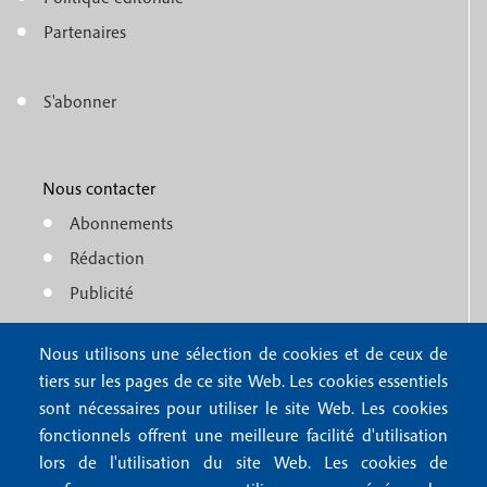
e
o
n
Partenaires
t
u
e
S'abonner
f
M
r
o
e
1
o
Nous contacter
n
Abonnements
t
u
Rédaction
e
f
Publicité
r
o
4
Nous utilisons une sélection de cookies et de ceux de
o
FAQ
tiers sur les pages de ce site Web. Les cookies essentiels
M
t
sont nécessaires pour utiliser le site Web. Les cookies
e
fonctionnels offrent une meilleure facilité d'utilisation
e
Mentions légales
lors de l'utilisation du site Web. Les cookies de
n
Mentions RGPD