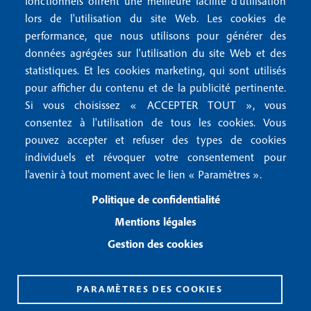
e
fonctionnels offrent une meilleure facilité d'utilisation
e
Mentions légales
lors de l'utilisation du site Web. Les cookies de
n
r
Mentions RGPD
performance, que nous utilisons pour générer des
u
données agrégées sur l'utilisation du site Web et des
2
Conditions générales de vente
f
statistiques. Et les cookies marketing, qui sont utilisés
Conditions générales d'utilisation
pour afficher du contenu et de la publicité pertinente.
o
Gestion des cookies
Si vous choisissez « ACCEPTER TOUT », vous
o
consentez à l'utilisation de tous les cookies. Vous
pouvez accepter et refuser des types de cookies
Recevoir notre newsletter
t
individuels et révoquer votre consentement pour
e
l'avenir à tout moment avec le lien « Paramètres ».
R
e
r
Politique de confidentialité
c
3
e
Mentions légales
v
Gestion des cookies
o
i
r
n
PARAMÈTRES DES COOKIES
o