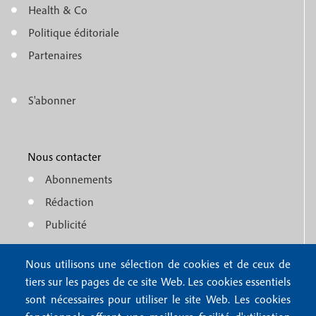
m
Health & Co
o
e
Politique éditoriale
o
n
Partenaires
t
u
e
S'abonner
f
M
r
o
e
1
o
Nous contacter
n
Abonnements
t
u
Rédaction
e
f
Publicité
r
o
4
Nous utilisons une sélection de cookies et de ceux de
o
FAQ
tiers sur les pages de ce site Web. Les cookies essentiels
M
t
sont nécessaires pour utiliser le site Web. Les cookies