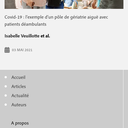
e
c
i
c
i
Covid-19 : l’exemple d’un pôle de gériatrie aiguë avec
n
o
p
patients déambulants
a
c
n
l
Isabelle Veuillotte
et al.
i
d
p
a
03 MAI 2021
a
i
l
r
Accueil
e
e
M
Articles
e
Actualité
n
Auteurs
u
A propos
f