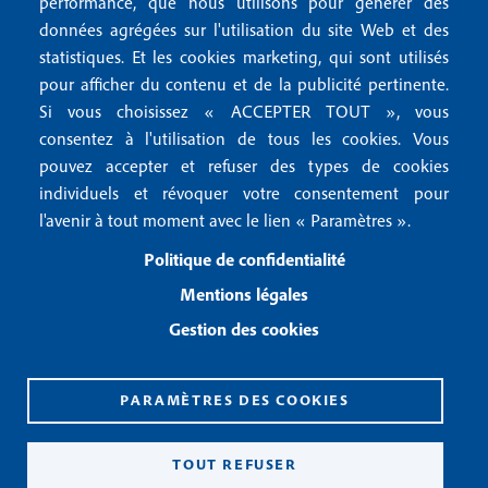
r
performance, que nous utilisons pour générer des
u
données agrégées sur l'utilisation du site Web et des
2
Conditions générales de vente
f
statistiques. Et les cookies marketing, qui sont utilisés
Conditions générales d'utilisation
pour afficher du contenu et de la publicité pertinente.
o
Gestion des cookies
Si vous choisissez « ACCEPTER TOUT », vous
o
consentez à l'utilisation de tous les cookies. Vous
pouvez accepter et refuser des types de cookies
Recevoir notre newsletter
t
individuels et révoquer votre consentement pour
e
l'avenir à tout moment avec le lien « Paramètres ».
R
e
r
Politique de confidentialité
c
3
e
Mentions légales
v
Gestion des cookies
o
i
r
n
PARAMÈTRES DES COOKIES
o
CPPAP 0926 X 94990
t
ISSN 2826-3847
TOUT REFUSER
r
Copyright© 2026