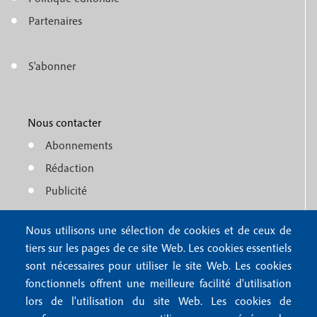
e
o
n
Partenaires
t
u
e
S'abonner
f
M
r
o
e
1
o
Nous contacter
n
Abonnements
t
u
Rédaction
e
f
Publicité
r
o
4
Nous utilisons une sélection de cookies et de ceux de
o
FAQ
tiers sur les pages de ce site Web. Les cookies essentiels
M
t
sont nécessaires pour utiliser le site Web. Les cookies
e
fonctionnels offrent une meilleure facilité d'utilisation
e
Mentions légales
lors de l'utilisation du site Web. Les cookies de
n
Mentions RGPD