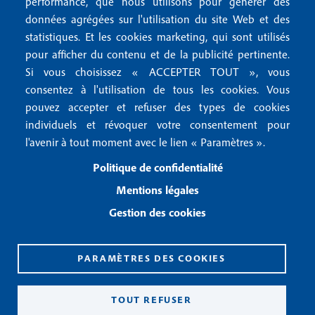
r
performance, que nous utilisons pour générer des
u
données agrégées sur l'utilisation du site Web et des
2
Conditions générales de vente
f
statistiques. Et les cookies marketing, qui sont utilisés
Conditions générales d'utilisation
pour afficher du contenu et de la publicité pertinente.
o
Gestion des cookies
Si vous choisissez « ACCEPTER TOUT », vous
o
consentez à l'utilisation de tous les cookies. Vous
pouvez accepter et refuser des types de cookies
Recevoir notre newsletter
t
individuels et révoquer votre consentement pour
e
l'avenir à tout moment avec le lien « Paramètres ».
R
e
r
Politique de confidentialité
c
3
e
Mentions légales
v
Gestion des cookies
o
i
r
n
PARAMÈTRES DES COOKIES
o
CPPAP 0926 X 94990
t
ISSN 2826-3847
TOUT REFUSER
r
Copyright© 2026