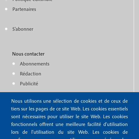
e
o
n
Partenaires
t
u
e
S'abonner
f
M
r
o
e
1
o
Nous contacter
n
Abonnements
t
u
Rédaction
e
f
Publicité
r
o
4
Nous utilisons une sélection de cookies et de ceux de
o
FAQ
tiers sur les pages de ce site Web. Les cookies essentiels
M
t
sont nécessaires pour utiliser le site Web. Les cookies
e
fonctionnels offrent une meilleure facilité d'utilisation
e
Mentions légales
lors de l'utilisation du site Web. Les cookies de
n
Mentions RGPD