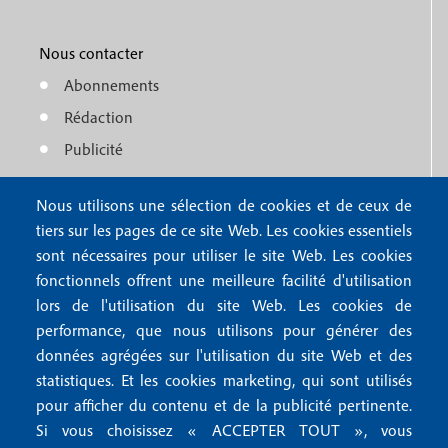
M
r
o
e
1
o
Nous contacter
n
Abonnements
t
u
Rédaction
e
f
Publicité
r
o
4
Nous utilisons une sélection de cookies et de ceux de
o
FAQ
tiers sur les pages de ce site Web. Les cookies essentiels
M
t
sont nécessaires pour utiliser le site Web. Les cookies
e
fonctionnels offrent une meilleure facilité d'utilisation
e
Mentions légales
lors de l'utilisation du site Web. Les cookies de
n
r
Mentions RGPD
performance, que nous utilisons pour générer des
u
données agrégées sur l'utilisation du site Web et des
2
Conditions générales de vente
f
statistiques. Et les cookies marketing, qui sont utilisés
Conditions générales d'utilisation
pour afficher du contenu et de la publicité pertinente.
o
Gestion des cookies
Si vous choisissez « ACCEPTER TOUT », vous