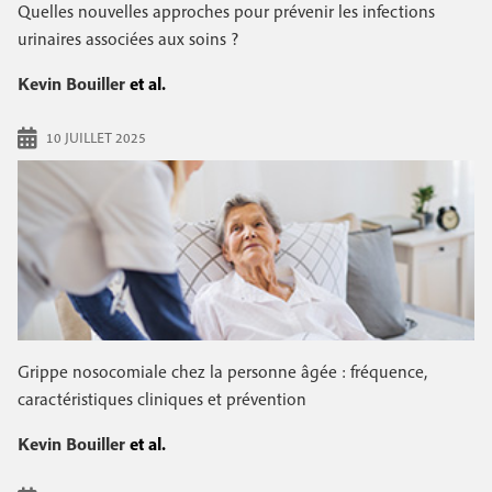
e
Quelles nouvelles approches pour prévenir les infections
c
i
c
urinaires associées aux soins ?
i
n
o
p
Kevin Bouiller
et al.
a
c
n
l
10 JUILLET 2025
i
d
p
a
a
i
l
r
e
e
Grippe nosocomiale chez la personne âgée : fréquence,
caractéristiques cliniques et prévention
Kevin Bouiller
et al.