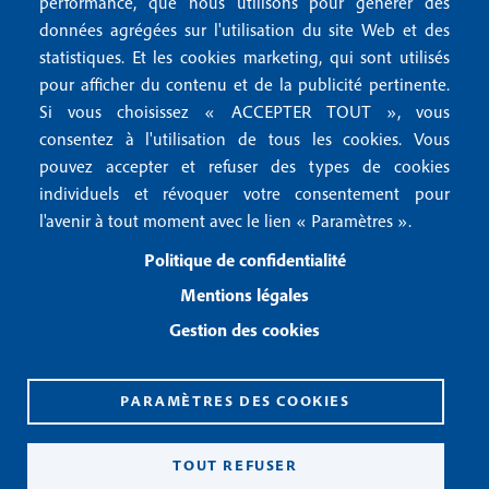
r
performance, que nous utilisons pour générer des
u
données agrégées sur l'utilisation du site Web et des
2
Conditions générales de vente
f
statistiques. Et les cookies marketing, qui sont utilisés
Conditions générales d'utilisation
pour afficher du contenu et de la publicité pertinente.
o
Gestion des cookies
Si vous choisissez « ACCEPTER TOUT », vous
o
consentez à l'utilisation de tous les cookies. Vous
pouvez accepter et refuser des types de cookies
Recevoir notre newsletter
t
individuels et révoquer votre consentement pour
e
l'avenir à tout moment avec le lien « Paramètres ».
R
e
r
Politique de confidentialité
c
3
e
Mentions légales
v
Gestion des cookies
o
i
r
n
PARAMÈTRES DES COOKIES
o
CPPAP 0926 X 94990
t
ISSN 2826-3847
TOUT REFUSER
r
Copyright© 2026