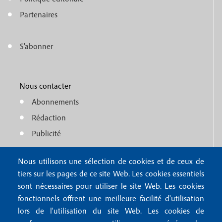
e
o
n
Partenaires
t
u
e
S'abonner
f
M
r
o
e
1
o
Nous contacter
n
Abonnements
t
u
Rédaction
e
f
Publicité
r
o
4
Nous utilisons une sélection de cookies et de ceux de
o
FAQ
tiers sur les pages de ce site Web. Les cookies essentiels
M
t
sont nécessaires pour utiliser le site Web. Les cookies
e
fonctionnels offrent une meilleure facilité d'utilisation
e
Mentions légales
lors de l'utilisation du site Web. Les cookies de
n
Mentions RGPD