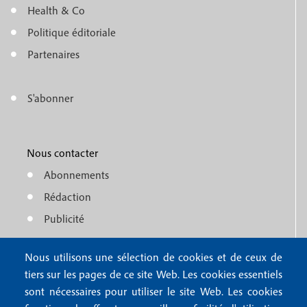
m
Health & Co
o
e
Politique éditoriale
o
n
Partenaires
t
u
e
S'abonner
f
M
r
o
e
1
o
Nous contacter
n
Abonnements
t
u
Rédaction
e
f
Publicité
r
o
4
Nous utilisons une sélection de cookies et de ceux de
o
FAQ
tiers sur les pages de ce site Web. Les cookies essentiels
M
t
sont nécessaires pour utiliser le site Web. Les cookies