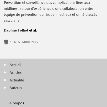
e
Prévention et surveillance des complications liées aux
c
i
c
midlines : retour d’expérience d’une collaboration entre
i
équipe de prévention du risque infectieux et unité d’accès
n
o
p
vasculaire
a
c
n
l
Daphné Folliot
et al.
i
d
p
a
10 NOVEMBRE 2025
a
i
l
r
Accueil
e
e
M
Articles
e
Actualité
n
Auteurs
u
A propos
f