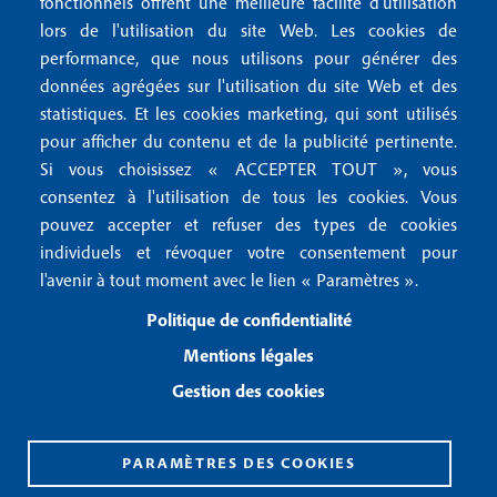
e
fonctionnels offrent une meilleure facilité d'utilisation
e
Mentions légales
lors de l'utilisation du site Web. Les cookies de
n
r
Mentions RGPD
performance, que nous utilisons pour générer des
u
données agrégées sur l'utilisation du site Web et des
2
Conditions générales de vente
f
statistiques. Et les cookies marketing, qui sont utilisés
Conditions générales d'utilisation
pour afficher du contenu et de la publicité pertinente.
o
Gestion des cookies
Si vous choisissez « ACCEPTER TOUT », vous
o
consentez à l'utilisation de tous les cookies. Vous
pouvez accepter et refuser des types de cookies
Recevoir notre newsletter
t
individuels et révoquer votre consentement pour
e
l'avenir à tout moment avec le lien « Paramètres ».
R
e
r
Politique de confidentialité
c
3
e
Mentions légales
v
Gestion des cookies
o
i
r
n
PARAMÈTRES DES COOKIES
o