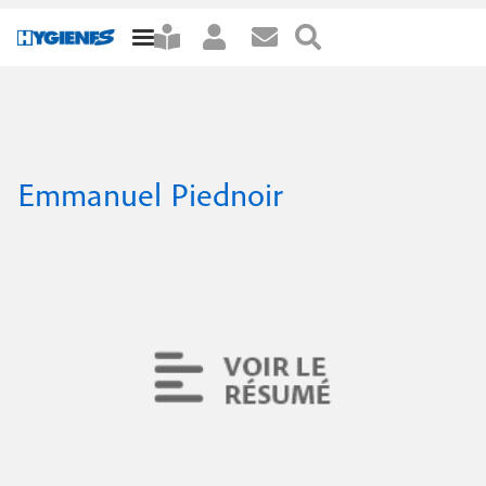
A
N
l
N
Abonnements
l
a
a
e
Rédaction
v
+33 (0)5 34 56 35 60
v
r
a
i
Publicité
(10h-12h / 14h-17h)
i
+33 (0)4 37 69 76 15
u
Emmanuel Piednoir
du lundi au vendredi
g
g
c
+33 (0)6 75 23 05 35
redaction@healthandco.fr
o
abo@healthandco.fr
a
a
n
pub@boops.fr
t
t
Health & co / Opper services
t
i
e
CS 60003
i
n
F-31242 L'Union Cedex
o
o
u
n
p
n
r
p
s
i
r
n