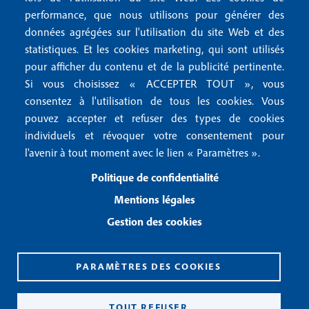
n
r
Mentions RGPD
performance, que nous utilisons pour générer des
u
données agrégées sur l'utilisation du site Web et des
2
Conditions générales de vente
f
statistiques. Et les cookies marketing, qui sont utilisés
Conditions générales d'utilisation
pour afficher du contenu et de la publicité pertinente.
o
Gestion des cookies
Si vous choisissez « ACCEPTER TOUT », vous
o
consentez à l'utilisation de tous les cookies. Vous
pouvez accepter et refuser des types de cookies
Recevoir notre newsletter
t
individuels et révoquer votre consentement pour
e
l'avenir à tout moment avec le lien « Paramètres ».
R
e
r
Politique de confidentialité
c
3
e
Mentions légales
v
Gestion des cookies
o
i
r
n
PARAMÈTRES DES COOKIES
o
CPPAP 0926 X 94990
t
ISSN 2826-3847
TOUT REFUSER
r