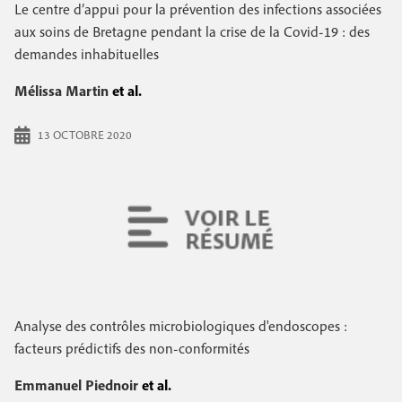
e
Le centre d’appui pour la prévention des infections associées
c
i
c
aux soins de Bretagne pendant la crise de la Covid-19 : des
i
demandes inhabituelles
n
o
p
a
c
Mélissa Martin
et al.
n
l
i
d
13 OCTOBRE 2020
p
a
a
i
l
r
e
e
Analyse des contrôles microbiologiques d'endoscopes :
facteurs prédictifs des non-conformités
Emmanuel Piednoir
et al.