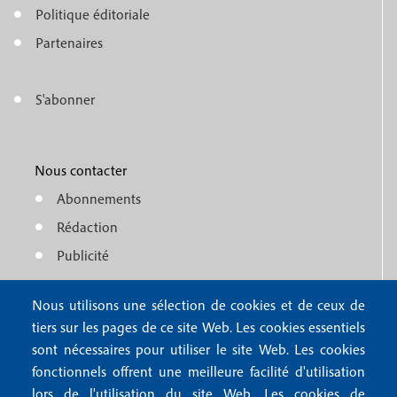
o
e
Politique éditoriale
o
n
Partenaires
t
u
e
S'abonner
f
M
r
o
e
1
o
Nous contacter
n
Abonnements
t
u
Rédaction
e
f
Publicité
r
o
4
Nous utilisons une sélection de cookies et de ceux de
o
FAQ
tiers sur les pages de ce site Web. Les cookies essentiels
M
t
sont nécessaires pour utiliser le site Web. Les cookies
e
fonctionnels offrent une meilleure facilité d'utilisation
e
Mentions légales
lors de l'utilisation du site Web. Les cookies de