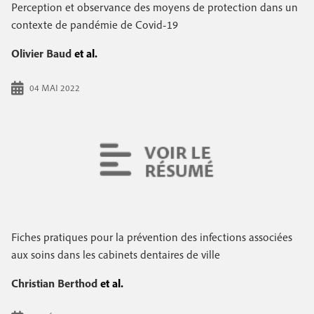
e
Perception et observance des moyens de protection dans un
c
i
c
contexte de pandémie de Covid-19
i
n
o
p
Olivier Baud
et al.
a
c
n
l
04 MAI 2022
i
d
p
a
a
i
l
r
e
e
Fiches pratiques pour la prévention des infections associées
aux soins dans les cabinets dentaires de ville
Christian Berthod
et al.