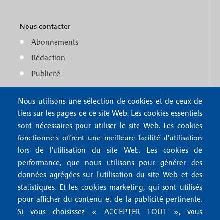
M
r
o
e
1
o
Nous contacter
n
Abonnements
t
u
Rédaction
e
f
Publicité
r
o
4
Nous utilisons une sélection de cookies et de ceux de
o
FAQ
tiers sur les pages de ce site Web. Les cookies essentiels
M
t
sont nécessaires pour utiliser le site Web. Les cookies
e
fonctionnels offrent une meilleure facilité d'utilisation
e
Mentions légales
lors de l'utilisation du site Web. Les cookies de
n
r
Mentions RGPD
performance, que nous utilisons pour générer des
u
données agrégées sur l'utilisation du site Web et des
2
Conditions générales de vente
f
statistiques. Et les cookies marketing, qui sont utilisés
Conditions générales d'utilisation
pour afficher du contenu et de la publicité pertinente.
o
Gestion des cookies
Si vous choisissez « ACCEPTER TOUT », vous