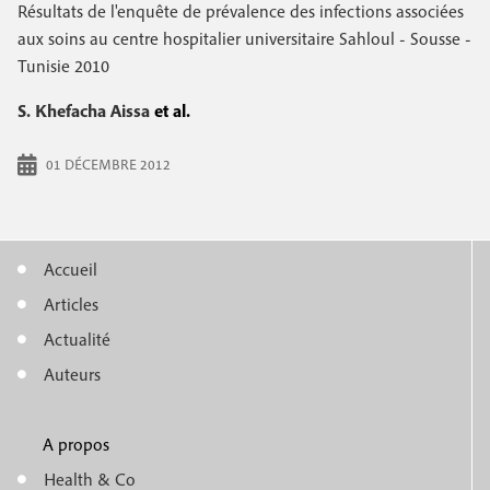
e
Résultats de l'enquête de prévalence des infections associées
c
i
c
aux soins au centre hospitalier universitaire Sahloul - Sousse -
i
Tunisie 2010
n
o
p
a
c
S. Khefacha Aissa
et al.
n
l
i
d
01 DÉCEMBRE 2012
p
a
a
i
l
Accueil
r
M
e
Articles
e
e
Actualité
n
Auteurs
u
A propos
f
m
Health & Co