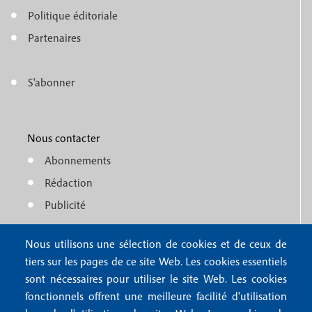
o
e
Politique éditoriale
o
n
Partenaires
t
u
e
S'abonner
f
M
r
o
e
1
o
Nous contacter
n
Abonnements
t
u
Rédaction
e
f
Publicité
r
o
4
Nous utilisons une sélection de cookies et de ceux de
o
FAQ
tiers sur les pages de ce site Web. Les cookies essentiels
M
t
sont nécessaires pour utiliser le site Web. Les cookies
e
fonctionnels offrent une meilleure facilité d'utilisation
e
Mentions légales