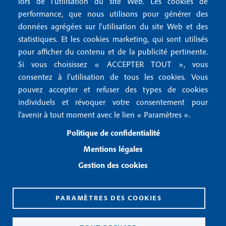
lors de l'utilisation du site Web. Les cookies de
n
r
Mentions RGPD
performance, que nous utilisons pour générer des
u
données agrégées sur l'utilisation du site Web et des
2
Conditions générales de vente
f
statistiques. Et les cookies marketing, qui sont utilisés
Conditions générales d'utilisation
pour afficher du contenu et de la publicité pertinente.
o
Gestion des cookies
Si vous choisissez « ACCEPTER TOUT », vous
o
consentez à l'utilisation de tous les cookies. Vous
pouvez accepter et refuser des types de cookies
Recevoir notre newsletter
t
individuels et révoquer votre consentement pour
e
l'avenir à tout moment avec le lien « Paramètres ».
R
e
r
Politique de confidentialité
c
3
e
Mentions légales
v
Gestion des cookies
o
i
r
n
PARAMÈTRES DES COOKIES
o
CPPAP 0926 X 94990
t
ISSN 2826-3847