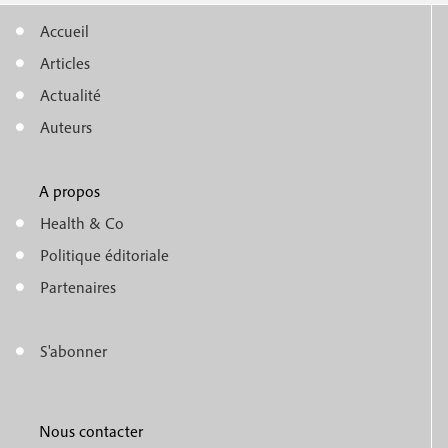
Accueil
M
Articles
e
Actualité
n
Auteurs
u
A propos
f
m
Health & Co
o
e
Politique éditoriale
o
n
Partenaires
t
u
e
S'abonner
f
M
r
o
e
1
o
Nous contacter