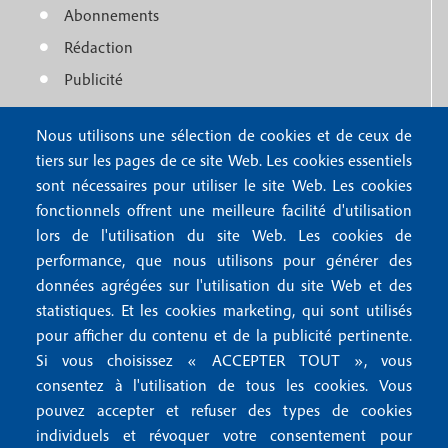
n
Abonnements
t
u
Rédaction
e
f
Publicité
r
o
4
Nous utilisons une sélection de cookies et de ceux de
o
FAQ
tiers sur les pages de ce site Web. Les cookies essentiels
M
t
sont nécessaires pour utiliser le site Web. Les cookies
e
fonctionnels offrent une meilleure facilité d'utilisation
e
Mentions légales
lors de l'utilisation du site Web. Les cookies de
n
r
Mentions RGPD
performance, que nous utilisons pour générer des
u
données agrégées sur l'utilisation du site Web et des
2
Conditions générales de vente
f
statistiques. Et les cookies marketing, qui sont utilisés
Conditions générales d'utilisation
pour afficher du contenu et de la publicité pertinente.
o
Gestion des cookies
Si vous choisissez « ACCEPTER TOUT », vous
o
consentez à l'utilisation de tous les cookies. Vous
pouvez accepter et refuser des types de cookies
Recevoir notre newsletter
t
individuels et révoquer votre consentement pour