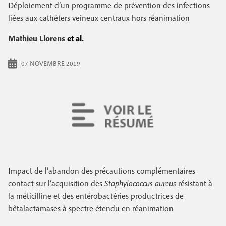
e
Déploiement d’un programme de prévention des infections
c
i
c
liées aux cathéters veineux centraux hors réanimation
i
n
o
p
Mathieu Llorens
et al.
a
c
n
l
07 NOVEMBRE 2019
i
d
p
a
a
i
l
r
e
e
Impact de l’abandon des précautions complémentaires
contact sur l’acquisition des
Staphylococcus aureus
résistant à
la méticilline et des entérobactéries productrices de
bêtalactamases à spectre étendu en réanimation