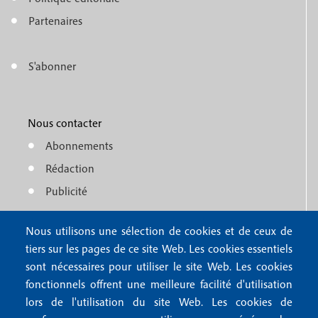
e
o
n
Partenaires
t
u
e
S'abonner
f
M
r
o
e
1
o
Nous contacter
n
Abonnements
t
u
Rédaction
e
f
Publicité
r
o
4
Nous utilisons une sélection de cookies et de ceux de
o
FAQ
tiers sur les pages de ce site Web. Les cookies essentiels
M
t
sont nécessaires pour utiliser le site Web. Les cookies
e
fonctionnels offrent une meilleure facilité d'utilisation
e
Mentions légales
lors de l'utilisation du site Web. Les cookies de
n
Mentions RGPD