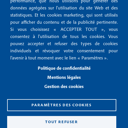
r
performance, que nous utilisons pour générer des
u
données agrégées sur l'utilisation du site Web et des
2
Conditions générales de vente
f
statistiques. Et les cookies marketing, qui sont utilisés
Conditions générales d'utilisation
pour afficher du contenu et de la publicité pertinente.
o
Gestion des cookies
Si vous choisissez « ACCEPTER TOUT », vous
o
consentez à l'utilisation de tous les cookies. Vous
pouvez accepter et refuser des types de cookies
Recevoir notre newsletter
t
individuels et révoquer votre consentement pour
e
l'avenir à tout moment avec le lien « Paramètres ».
R
e
r
Politique de confidentialité
c
3
e
Mentions légales
v
Gestion des cookies
o
i
r
n
PARAMÈTRES DES COOKIES
o
CPPAP 0926 X 94990
t
ISSN 2826-3847
TOUT REFUSER
r
Copyright© 2026