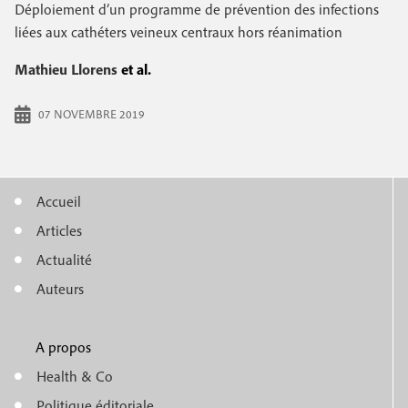
e
Déploiement d’un programme de prévention des infections
c
i
c
liées aux cathéters veineux centraux hors réanimation
i
n
o
p
Mathieu Llorens
et al.
a
c
n
l
07 NOVEMBRE 2019
i
d
p
a
a
i
Accueil
l
M
r
Articles
e
e
e
Actualité
n
Auteurs
u
A propos
f
m
Health & Co
o
Politique éditoriale