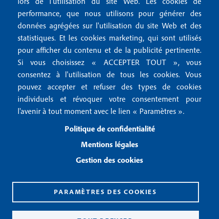
lors de l'utilisation du site Web. Les cookies de
n
r
Mentions RGPD
performance, que nous utilisons pour générer des
u
données agrégées sur l'utilisation du site Web et des
2
Conditions générales de vente
f
statistiques. Et les cookies marketing, qui sont utilisés
Conditions générales d'utilisation
pour afficher du contenu et de la publicité pertinente.
o
Gestion des cookies
Si vous choisissez « ACCEPTER TOUT », vous
o
consentez à l'utilisation de tous les cookies. Vous
pouvez accepter et refuser des types de cookies
Recevoir notre newsletter
t
individuels et révoquer votre consentement pour
e
l'avenir à tout moment avec le lien « Paramètres ».
R
e
r
Politique de confidentialité
c
3
e
Mentions légales
v
Gestion des cookies
o
i
r
n
PARAMÈTRES DES COOKIES
o
CPPAP 0926 X 94990
t
ISSN 2826-3847