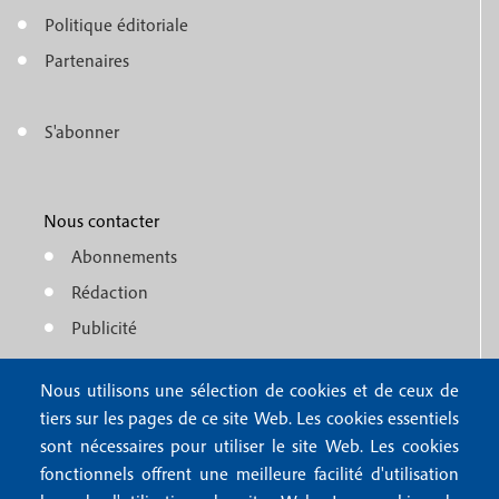
o
e
Politique éditoriale
o
n
Partenaires
t
u
e
S'abonner
f
M
r
o
e
1
o
Nous contacter
n
Abonnements
t
u
Rédaction
e
f
Publicité
r
o
4
Nous utilisons une sélection de cookies et de ceux de
o
FAQ
tiers sur les pages de ce site Web. Les cookies essentiels
M
t
sont nécessaires pour utiliser le site Web. Les cookies
e
fonctionnels offrent une meilleure facilité d'utilisation
e
Mentions légales