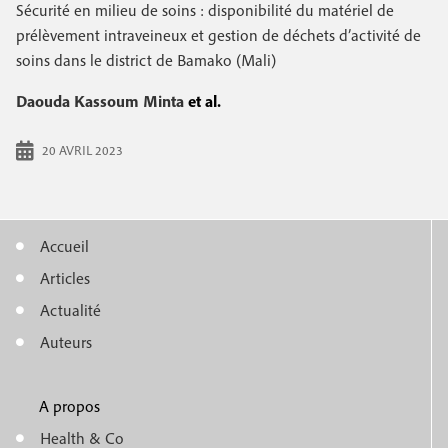
e
Sécurité en milieu de soins : disponibilité du matériel de
c
i
c
prélèvement intraveineux et gestion de déchets d’activité de
i
soins dans le district de Bamako (Mali)
n
o
p
a
c
Daouda Kassoum Minta
et al.
n
l
i
d
20 AVRIL 2023
p
a
a
i
l
Accueil
r
M
e
Articles
e
e
Actualité
n
Auteurs
u
A propos
f
m
Health & Co