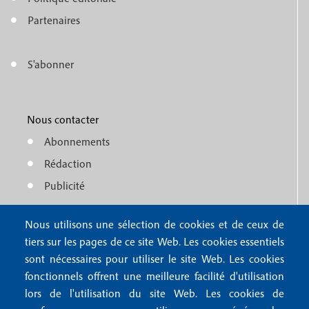
e
o
n
Partenaires
t
u
e
S'abonner
f
M
r
o
e
1
o
Nous contacter
n
Abonnements
t
u
Rédaction
e
f
Publicité
r
o
4
Nous utilisons une sélection de cookies et de ceux de
o
FAQ
tiers sur les pages de ce site Web. Les cookies essentiels
M
t
sont nécessaires pour utiliser le site Web. Les cookies
e
fonctionnels offrent une meilleure facilité d'utilisation
e
Mentions légales
lors de l'utilisation du site Web. Les cookies de
n
Mentions RGPD