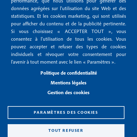
r
performance, que nous utilisons pour générer des
u
données agrégées sur l'utilisation du site Web et des
2
Conditions générales de vente
f
statistiques. Et les cookies marketing, qui sont utilisés
Conditions générales d'utilisation
pour afficher du contenu et de la publicité pertinente.
o
Gestion des cookies
Si vous choisissez « ACCEPTER TOUT », vous
o
consentez à l'utilisation de tous les cookies. Vous
pouvez accepter et refuser des types de cookies
Recevoir notre newsletter
t
individuels et révoquer votre consentement pour
e
l'avenir à tout moment avec le lien « Paramètres ».
R
e
r
Politique de confidentialité
c
3
e
Mentions légales
v
Gestion des cookies
o
i
r
n
PARAMÈTRES DES COOKIES
o
CPPAP 0926 X 94990
t
ISSN 2826-3847
TOUT REFUSER
r
Copyright© 2026