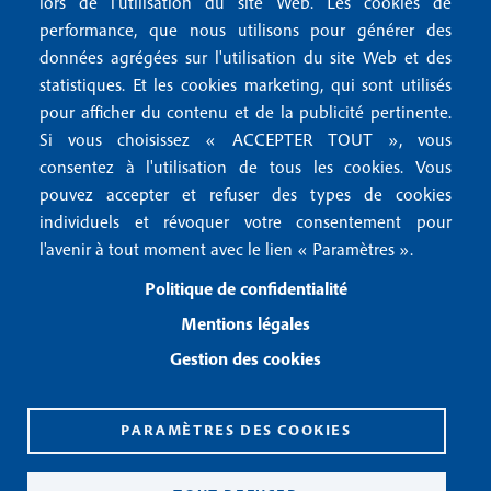
lors de l'utilisation du site Web. Les cookies de
n
r
Mentions RGPD
performance, que nous utilisons pour générer des
u
données agrégées sur l'utilisation du site Web et des
2
Conditions générales de vente
f
statistiques. Et les cookies marketing, qui sont utilisés
Conditions générales d'utilisation
pour afficher du contenu et de la publicité pertinente.
o
Gestion des cookies
Si vous choisissez « ACCEPTER TOUT », vous
o
consentez à l'utilisation de tous les cookies. Vous
pouvez accepter et refuser des types de cookies
Recevoir notre newsletter
t
individuels et révoquer votre consentement pour
e
l'avenir à tout moment avec le lien « Paramètres ».
R
e
r
Politique de confidentialité
c
3
e
Mentions légales
v
Gestion des cookies
o
i
r
n
PARAMÈTRES DES COOKIES
o
CPPAP 0926 X 94990
t
ISSN 2826-3847