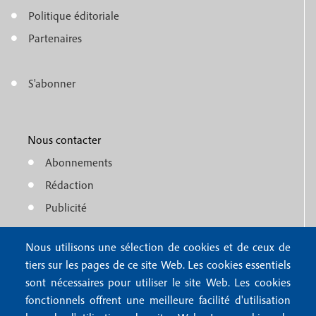
o
e
Politique éditoriale
o
n
Partenaires
t
u
e
S'abonner
f
M
r
o
e
1
o
Nous contacter
n
Abonnements
t
u
Rédaction
e
f
Publicité
r
o
4
Nous utilisons une sélection de cookies et de ceux de
o
FAQ
tiers sur les pages de ce site Web. Les cookies essentiels
M
t
sont nécessaires pour utiliser le site Web. Les cookies
e
fonctionnels offrent une meilleure facilité d'utilisation
e
Mentions légales