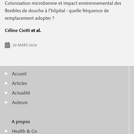
e
Colonisation microbienne et impact environnemental des
c
i
c
flexibles de douche à l’hôpital : quelle fréquence de
i
remplacement adopter ?
n
o
p
a
c
Céline Ciotti
et al.
n
l
i
d
20 MARS 2026
p
a
a
i
l
Accueil
r
M
e
Articles
e
e
Actualité
n
Auteurs
u
A propos
f
m
Health & Co