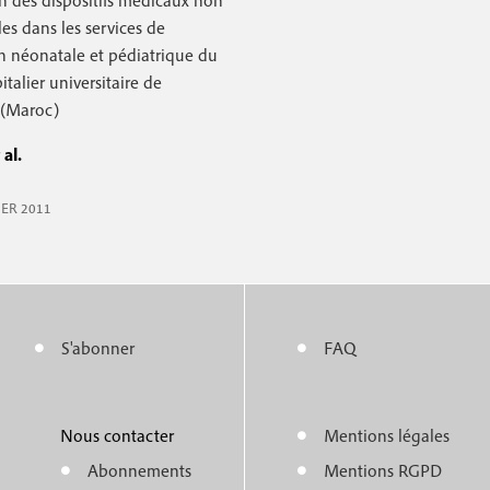
n des dispositifs médicaux non
es dans les services de
c
n néonatale et pédiatrique du
o
italier universitaire de
n
 (Maroc)
d
 al.
a
IER 2011
i
r
e
S'abonner
FAQ
M
M
e
e
Nous contacter
Mentions légales
n
n
Abonnements
Mentions RGPD