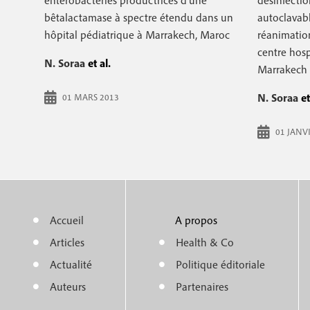
entérobactéries productrices d'une
désinfectio
r
c
bêtalactamase à spectre étendu dans un
autoclavabl
i
i
hôpital pédiatrique à Marrakech, Maroc
réanimatio
p
centre hosp
n
N. Soraa
et al.
a
Marrakech
c
l
N. Soraa
et
01 MARS 2013
i
p
01 JANV
a
l
e
Accueil
A propos
M
m
Articles
Health & Co
e
e
Actualité
Politique éditoriale
n
n
Auteurs
Partenaires