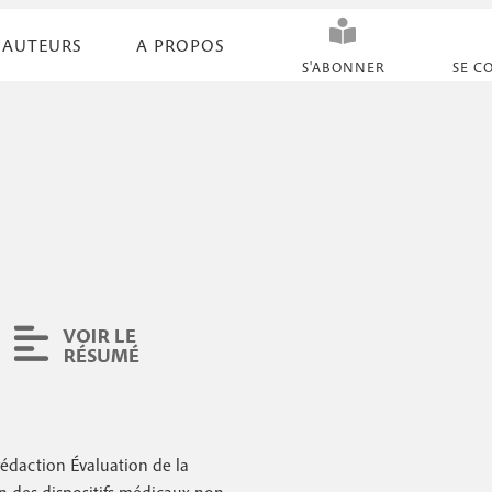
AUTEURS
A PROPOS
N
S'ABONNER
SE C
a
v
i
g
a
t
i
o
n
s
 rédaction Évaluation de la
e