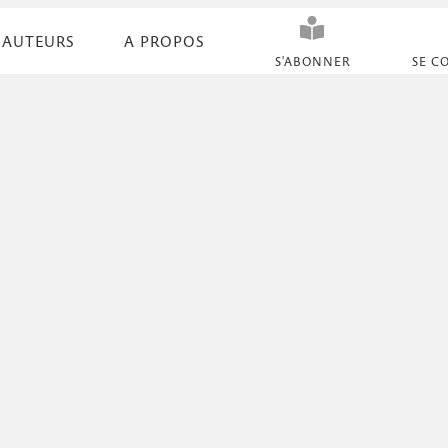
AUTEURS
A PROPOS
N
S'ABONNER
SE C
a
v
i
g
a
t
i
o
n
s
e