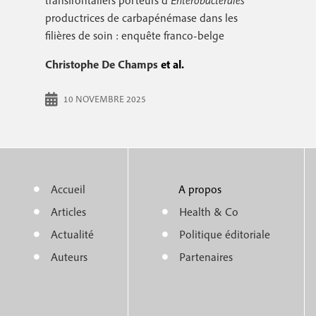
transfrontaliers porteurs d’
Enterobacterales
r
c
productrices de carbapénémase dans les
i
i
filières de soin : enquête franco-belge
p
n
Christophe De Champs
et al.
a
c
l
10 NOVEMBRE 2025
i
p
a
l
Accueil
A propos
M
m
e
Articles
Health & Co
e
e
Actualité
Politique éditoriale
n
n
Auteurs
Partenaires
u
u
f
f