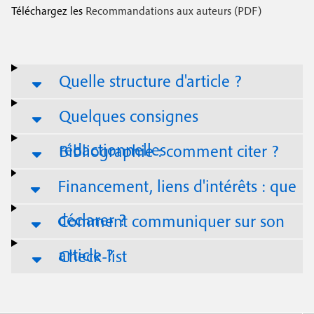
s
Téléchargez les
Recommandations aux auteurs (PDF)
Quelle structure d'article ?
Quelques consignes
rédactionnelles
Bibliographie : comment citer ?
Financement, liens d'intérêts : que
déclarer ?
Comment communiquer sur son
article ?
Check-list