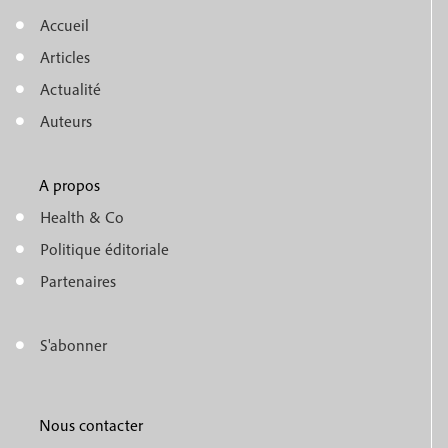
Accueil
M
Articles
e
Actualité
n
Auteurs
u
A propos
f
m
Health & Co
o
e
Politique éditoriale
o
n
Partenaires
t
u
e
S'abonner
f
M
r
o
e
1
o
Nous contacter