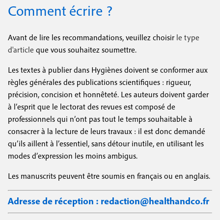
e
Comment écrire ?
o
c
i
c
i
u
n
o
p
Avant de lire les recommandations, veuillez choisir
le type
r
a
c
d'article
que vous souhaitez soumettre.
n
l
l
i
d
Les textes à publier dans Hygiènes doivent se conformer aux
e
règles générales des publications scientifiques : rigueur,
p
a
précision, concision et honnêteté. Les auteurs doivent garder
s
a
i
à l’esprit que le lectorat des revues est composé de
a
l
professionnels qui n’ont pas tout le temps souhaitable à
r
consacrer à la lecture de leurs travaux : il est donc demandé
u
e
e
qu’ils aillent à l’essentiel, sans détour inutile, en utilisant les
t
modes d’expression les moins ambigus.
e
Les manuscrits peuvent être soumis en français ou en anglais.
u
Adresse de réception :
redaction@healthandco.fr
r