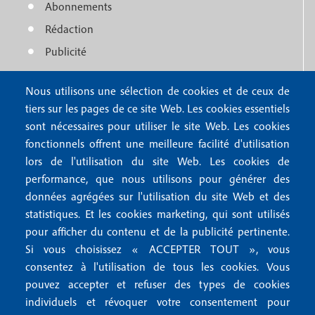
n
Abonnements
t
u
Rédaction
e
f
Publicité
r
o
4
Nous utilisons une sélection de cookies et de ceux de
o
FAQ
tiers sur les pages de ce site Web. Les cookies essentiels
M
t
sont nécessaires pour utiliser le site Web. Les cookies
e
fonctionnels offrent une meilleure facilité d'utilisation
e
Mentions légales
lors de l'utilisation du site Web. Les cookies de
n
r
Mentions RGPD
performance, que nous utilisons pour générer des
u
données agrégées sur l'utilisation du site Web et des
2
Conditions générales de vente
f
statistiques. Et les cookies marketing, qui sont utilisés
Conditions générales d'utilisation
pour afficher du contenu et de la publicité pertinente.
o
Gestion des cookies
Si vous choisissez « ACCEPTER TOUT », vous
o
consentez à l'utilisation de tous les cookies. Vous
pouvez accepter et refuser des types de cookies
Recevoir notre newsletter
t
individuels et révoquer votre consentement pour