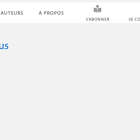
AUTEURS
A PROPOS
N
S'ABONNER
SE C
a
v
us
i
g
a
t
i
o
n
s
e