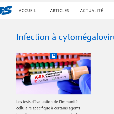
A
ACCUEIL
ARTICLES
ACTUALITÉ
l
N
l
Par liste
e
a
r
Infection à cytomégalovir
v
Par numéro
a
i
u
c
g
o
a
n
t
t
e
i
n
u
o
p
n
r
Les tests d’évaluation de l’immunité
i
p
cellulaire spécifique à certains agents
n