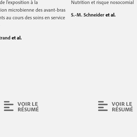
de l'exposition à la
Nutrition et risque nosocomial
c
ion microbienne des avant-bras
S.-M. Schneider
et al.
ts au cours des soins en service
o
e
n
trand
et al.
d
a
i
r
e