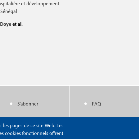
spitalière et développement
 Sénégal
’Doye
et al.
S'abonner
FAQ
M
M
e
e
r les pages de ce site Web. Les
Nous contacter
Mentions légales
n
n
Les cookies fonctionnels offrent
Abonnements
Mentions RGPD