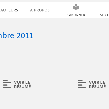
AUTEURS
A PROPOS
N
S'ABONNER
SE C
a
v
mbre 2011
i
g
a
t
i
o
n
s
e