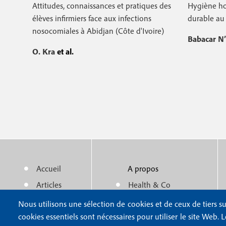
Attitudes, connaissances et pratiques des
Hygiène ho
élèves infirmiers face aux infections
durable au
nosocomiales à Abidjan (Côte d'Ivoire)
Babacar N
O. Kra
et al.
Accueil
A propos
M
m
Articles
Health & Co
e
e
Actualité
Politique éditoriale
Nous utilisons une sélection de cookies et de ceux de tiers su
n
n
cookies essentiels sont nécessaires pour utiliser le site Web. 
Auteurs
Partenaires