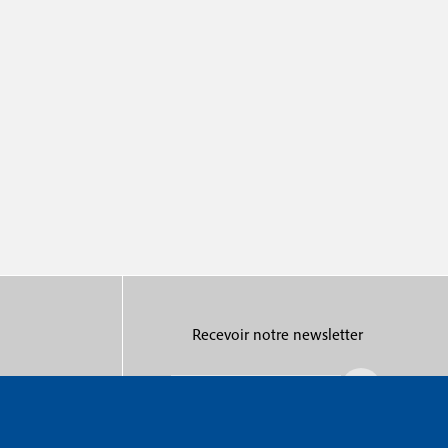
Recevoir notre newsletter
R
e
c
e