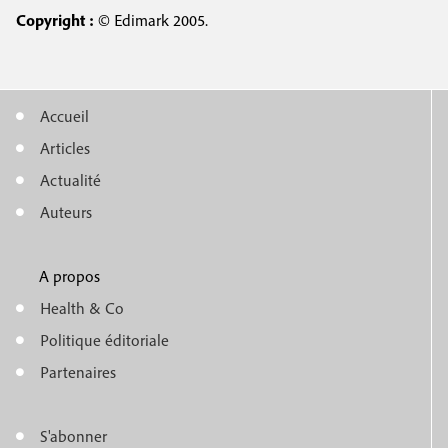
Copyright :
© Edimark 2005.
Accueil
M
Articles
e
Actualité
n
Auteurs
u
A propos
f
m
Health & Co
o
e
Politique éditoriale
o
n
Partenaires
t
u
e
S'abonner