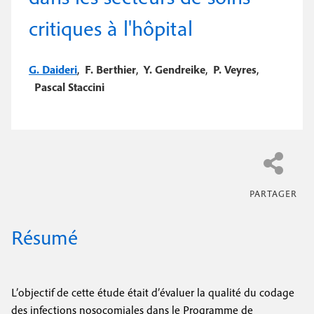
e
c
i
critiques à l'hôpital
c
i
n
o
p
a
c
G. Daideri
,
F. Berthier
,
Y. Gendreike
,
P. Veyres
,
n
l
Pascal Staccini
i
d
p
a
a
i
l
r
e
e
Résumé
L’objectif de cette étude était d’évaluer la qualité du codage
des infections nosocomiales dans le Programme de