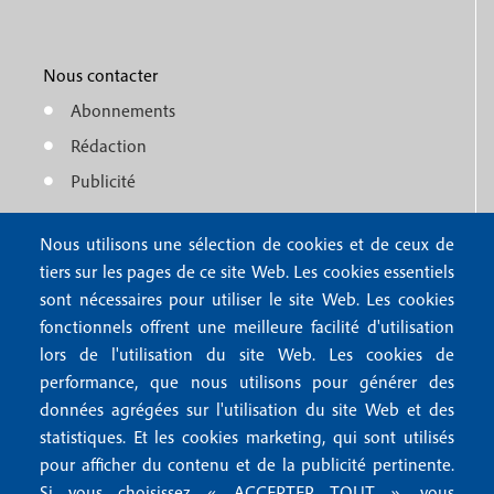
f
M
r
o
e
1
o
Nous contacter
n
Abonnements
t
u
Rédaction
e
f
Publicité
r
o
4
Nous utilisons une sélection de cookies et de ceux de
o
FAQ
tiers sur les pages de ce site Web. Les cookies essentiels
M
t
sont nécessaires pour utiliser le site Web. Les cookies
e
fonctionnels offrent une meilleure facilité d'utilisation
e
Mentions légales
lors de l'utilisation du site Web. Les cookies de
n
r
Mentions RGPD
performance, que nous utilisons pour générer des
u
2
données agrégées sur l'utilisation du site Web et des
Conditions générales de vente
f
statistiques. Et les cookies marketing, qui sont utilisés
Conditions générales d'utilisation
pour afficher du contenu et de la publicité pertinente.
o
Gestion des cookies
Si vous choisissez « ACCEPTER TOUT », vous