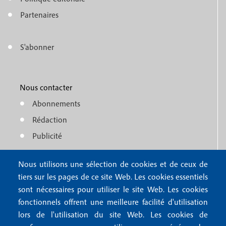
e
o
n
Partenaires
t
u
e
S'abonner
f
M
r
o
e
1
o
Nous contacter
n
Abonnements
t
u
Rédaction
e
f
Publicité
r
o
4
Nous utilisons une sélection de cookies et de ceux de
o
FAQ
tiers sur les pages de ce site Web. Les cookies essentiels
M
t
sont nécessaires pour utiliser le site Web. Les cookies
e
fonctionnels offrent une meilleure facilité d'utilisation
e
Mentions légales
lors de l'utilisation du site Web. Les cookies de
n
Mentions RGPD