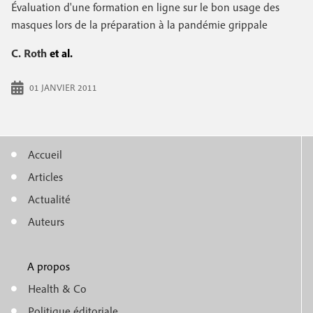
e
Évaluation d'une formation en ligne sur le bon usage des
c
i
c
masques lors de la préparation à la pandémie grippale
i
n
o
p
C. Roth
et al.
a
c
n
l
01 JANVIER 2011
i
d
p
a
a
i
Accueil
l
M
r
Articles
e
e
e
Actualité
n
Auteurs
u
A propos
f
m
Health & Co
o
Politique éditoriale