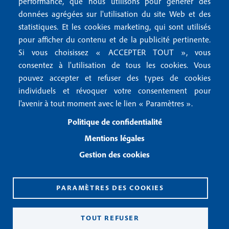
r
performance, que nous utilisons pour générer des
u
données agrégées sur l'utilisation du site Web et des
2
Conditions générales de vente
f
statistiques. Et les cookies marketing, qui sont utilisés
Conditions générales d'utilisation
pour afficher du contenu et de la publicité pertinente.
o
Gestion des cookies
Si vous choisissez « ACCEPTER TOUT », vous
o
consentez à l'utilisation de tous les cookies. Vous
pouvez accepter et refuser des types de cookies
Recevoir notre newsletter
t
individuels et révoquer votre consentement pour
e
l'avenir à tout moment avec le lien « Paramètres ».
R
e
r
Politique de confidentialité
c
3
e
Mentions légales
v
Gestion des cookies
o
i
r
n
PARAMÈTRES DES COOKIES
o
CPPAP 0926 X 94990
t
ISSN 2826-3847
TOUT REFUSER
r
Copyright© 2026