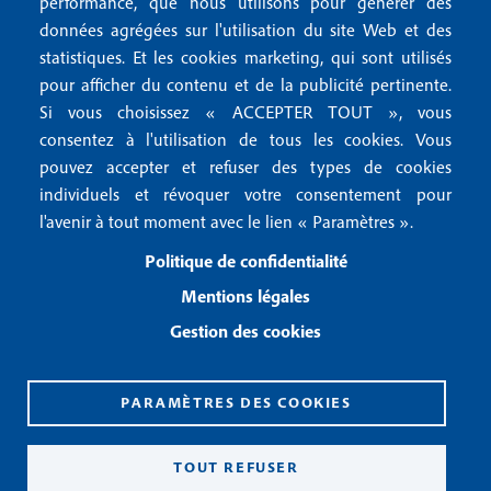
r
performance, que nous utilisons pour générer des
u
données agrégées sur l'utilisation du site Web et des
2
Conditions générales de vente
f
statistiques. Et les cookies marketing, qui sont utilisés
Conditions générales d'utilisation
pour afficher du contenu et de la publicité pertinente.
o
Gestion des cookies
Si vous choisissez « ACCEPTER TOUT », vous
o
consentez à l'utilisation de tous les cookies. Vous
pouvez accepter et refuser des types de cookies
Recevoir notre newsletter
t
individuels et révoquer votre consentement pour
e
l'avenir à tout moment avec le lien « Paramètres ».
R
e
r
Politique de confidentialité
c
3
e
Mentions légales
v
Gestion des cookies
o
i
r
n
PARAMÈTRES DES COOKIES
o
CPPAP 0926 X 94990
t
ISSN 2826-3847
TOUT REFUSER
r
Copyright© 2026