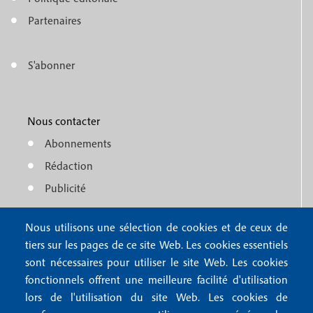
e
o
n
Partenaires
t
u
e
S'abonner
f
M
r
o
e
1
o
Nous contacter
n
Abonnements
t
u
Rédaction
e
f
Publicité
r
o
4
Nous utilisons une sélection de cookies et de ceux de
o
FAQ
tiers sur les pages de ce site Web. Les cookies essentiels
M
t
sont nécessaires pour utiliser le site Web. Les cookies
e
fonctionnels offrent une meilleure facilité d'utilisation
e
Mentions légales
lors de l'utilisation du site Web. Les cookies de
n
Mentions RGPD