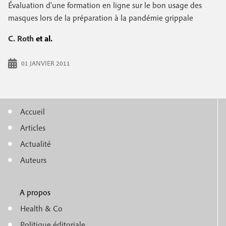
e
Évaluation d'une formation en ligne sur le bon usage des
c
i
c
masques lors de la préparation à la pandémie grippale
i
n
o
p
C. Roth
et al.
a
c
n
l
01 JANVIER 2011
i
d
p
a
a
i
Accueil
l
M
r
Articles
e
e
e
Actualité
n
Auteurs
u
A propos
f
m
Health & Co
o
Politique éditoriale