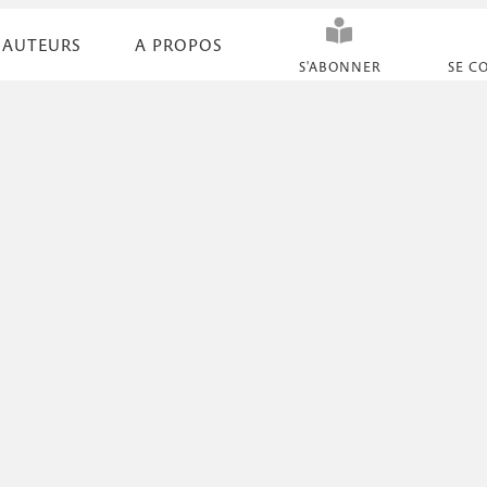
AUTEURS
A PROPOS
N
S'ABONNER
SE C
a
v
i
g
a
t
i
o
n
s
e