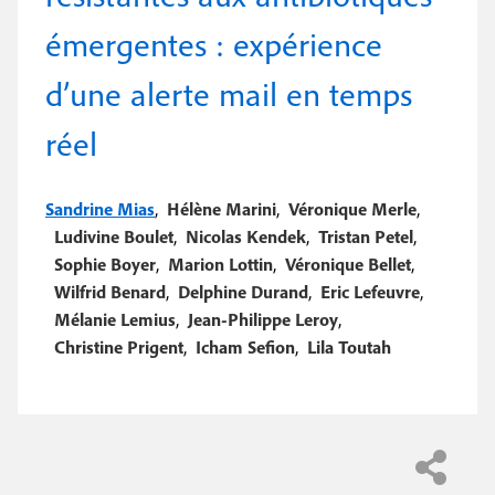
e
c
i
émergentes : expérience
c
i
n
o
p
d’une alerte mail en temps
a
c
n
réel
l
i
d
p
a
Sandrine Mias
,
Hélène Marini
,
Véronique Merle
,
a
i
Ludivine Boulet
,
Nicolas Kendek
,
Tristan Petel
,
Sophie Boyer
,
Marion Lottin
,
Véronique Bellet
,
l
r
Wilfrid Benard
,
Delphine Durand
,
Eric Lefeuvre
,
e
e
Mélanie Lemius
,
Jean-Philippe Leroy
,
Christine Prigent
,
Icham Sefion
,
Lila Toutah