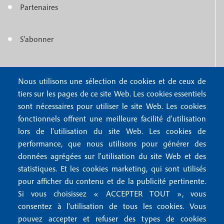
o
n
Partenaires
t
u
e
S'abonner
f
M
r
o
e
1
o
Nous contacter
Nous utilisons une sélection de cookies et de ceux de
n
tiers sur les pages de ce site Web. Les cookies essentiels
Abonnements
t
u
sont nécessaires pour utiliser le site Web. Les cookies
Rédaction
e
fonctionnels offrent une meilleure facilité d'utilisation
f
Publicité
lors de l'utilisation du site Web. Les cookies de
r
o
performance, que nous utilisons pour générer des
4
données agrégées sur l'utilisation du site Web et des
o
FAQ
statistiques. Et les cookies marketing, qui sont utilisés
M
t
pour afficher du contenu et de la publicité pertinente.
e
Si vous choisissez « ACCEPTER TOUT », vous
e
Mentions légales
consentez à l'utilisation de tous les cookies. Vous
n
r
Mentions RGPD
pouvez accepter et refuser des types de cookies