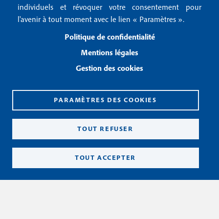
u
2
Conditions générales de vente
individuels et révoquer votre consentement pour
f
l'avenir à tout moment avec le lien « Paramètres ».
Conditions générales d'utilisation
o
Politique de confidentialité
Gestion des cookies
Mentions légales
o
Gestion des cookies
Recevoir notre newsletter
t
e
R
PARAMÈTRES DES COOKIES
e
r
c
3
e
TOUT REFUSER
v
o
i
TOUT ACCEPTER
r
n
o
CPPAP 0926 X 94990
t
ISSN 2826-3847
r
Copyright© 2026
e