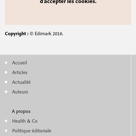
d'accepter les cookies.
Copyright :
© Edimark 2016.
Accueil
M
Articles
e
Actualité
n
Auteurs
u
A propos
f
m
Health & Co
o
e
Politique éditoriale