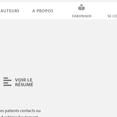
AUTEURS
A PROPOS
N
S'ABONNER
SE C
a
v
i
g
a
t
i
o
n
s
es patients contacts ou
e