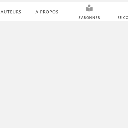
AUTEURS
A PROPOS
N
S'ABONNER
SE C
a
v
i
g
a
t
i
o
n
s
e