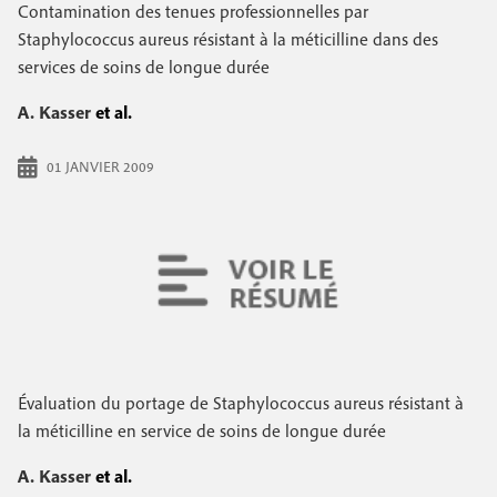
e
Contamination des tenues professionnelles par
c
i
c
Staphylococcus aureus résistant à la méticilline dans des
i
services de soins de longue durée
n
o
p
a
c
A. Kasser
et al.
n
l
i
d
01 JANVIER 2009
p
a
a
i
l
r
e
e
Évaluation du portage de Staphylococcus aureus résistant à
la méticilline en service de soins de longue durée
A. Kasser
et al.