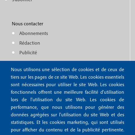
f
M
r
o
e
1
o
Nous contacter
n
Abonnements
t
u
Rédaction
e
f
Publicité
r
o
4
Nous utilisons une sélection de cookies et de ceux de
o
FAQ
tiers sur les pages de ce site Web. Les cookies essentiels
M
t
sont nécessaires pour utiliser le site Web. Les cookies
e
fonctionnels offrent une meilleure facilité d'utilisation
e
Mentions légales
lors de l'utilisation du site Web. Les cookies de
n
r
Mentions RGPD
performance, que nous utilisons pour générer des
u
données agrégées sur l'utilisation du site Web et des
2
Conditions générales de vente
f
statistiques. Et les cookies marketing, qui sont utilisés
Conditions générales d'utilisation
pour afficher du contenu et de la publicité pertinente.
Gestion des cookies