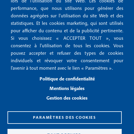
lors de l'utilisation du site Web. Les cookies de
n
r
Mentions RGPD
performance, que nous utilisons pour générer des
u
données agrégées sur l'utilisation du site Web et des
2
Conditions générales de vente
f
statistiques. Et les cookies marketing, qui sont utilisés
Conditions générales d'utilisation
pour afficher du contenu et de la publicité pertinente.
o
Gestion des cookies
Si vous choisissez « ACCEPTER TOUT », vous
o
consentez à l'utilisation de tous les cookies. Vous
pouvez accepter et refuser des types de cookies
Recevoir notre newsletter
t
individuels et révoquer votre consentement pour
e
l'avenir à tout moment avec le lien « Paramètres ».
R
e
r
Politique de confidentialité
c
3
e
Mentions légales
v
Gestion des cookies
o
i
r
n
PARAMÈTRES DES COOKIES
o
CPPAP 0926 X 94990
t
ISSN 2826-3847