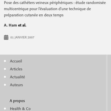
e
Pose des cathéters veineux périphériques : étude randomisée
c
i
c
multicentrique pour l'évaluation d'une technique de
i
préparation cutanée en deux temps
n
o
p
a
c
A. Ham
et al.
n
l
i
d
01 JANVIER 2007
p
a
a
i
l
Accueil
r
M
e
Articles
e
e
Actualité
n
Auteurs
u
A propos
f
m
Health & Co