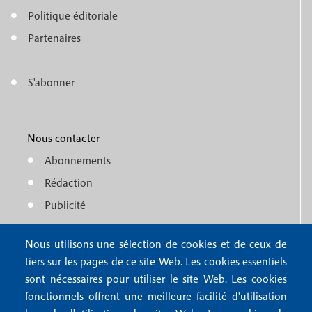
o
e
Politique éditoriale
o
n
Partenaires
t
u
e
S'abonner
f
M
r
o
e
1
o
Nous contacter
n
Abonnements
t
u
Rédaction
e
f
Publicité
r
o
4
Nous utilisons une sélection de cookies et de ceux de
o
FAQ
tiers sur les pages de ce site Web. Les cookies essentiels
M
t
sont nécessaires pour utiliser le site Web. Les cookies
e
fonctionnels offrent une meilleure facilité d'utilisation
e
Mentions légales