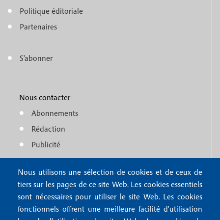
o
e
Politique éditoriale
o
n
Partenaires
t
u
e
S'abonner
f
M
r
o
e
1
o
Nous contacter
n
Abonnements
t
u
Rédaction
e
f
Publicité
r
o
4
Nous utilisons une sélection de cookies et de ceux de
o
FAQ
tiers sur les pages de ce site Web. Les cookies essentiels
M
t
sont nécessaires pour utiliser le site Web. Les cookies
e
fonctionnels offrent une meilleure facilité d'utilisation
e
Mentions légales