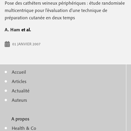
e
Pose des cathéters veineux périphériques : étude randomisée
c
i
c
multicentrique pour l'évaluation d'une technique de
i
préparation cutanée en deux temps
n
o
p
a
c
A. Ham
et al.
n
l
i
d
01 JANVIER 2007
p
a
a
i
l
Accueil
r
M
e
Articles
e
e
Actualité
n
Auteurs
u
A propos
f
m
Health & Co