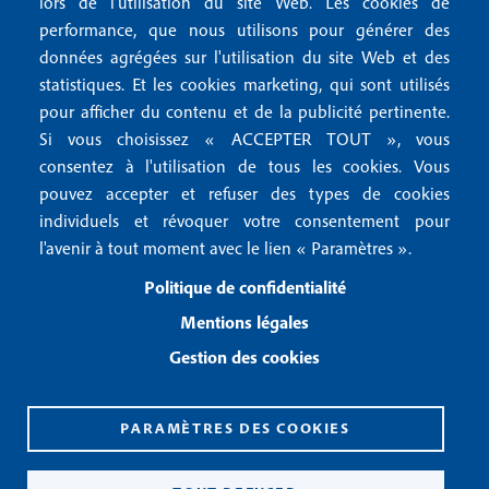
lors de l'utilisation du site Web. Les cookies de
n
r
Mentions RGPD
performance, que nous utilisons pour générer des
u
données agrégées sur l'utilisation du site Web et des
2
Conditions générales de vente
f
statistiques. Et les cookies marketing, qui sont utilisés
Conditions générales d'utilisation
pour afficher du contenu et de la publicité pertinente.
o
Gestion des cookies
Si vous choisissez « ACCEPTER TOUT », vous
o
consentez à l'utilisation de tous les cookies. Vous
pouvez accepter et refuser des types de cookies
Recevoir notre newsletter
t
individuels et révoquer votre consentement pour
e
l'avenir à tout moment avec le lien « Paramètres ».
R
e
r
Politique de confidentialité
c
3
e
Mentions légales
v
Gestion des cookies
o
i
r
n
PARAMÈTRES DES COOKIES
o
CPPAP 0926 X 94990
t
ISSN 2826-3847