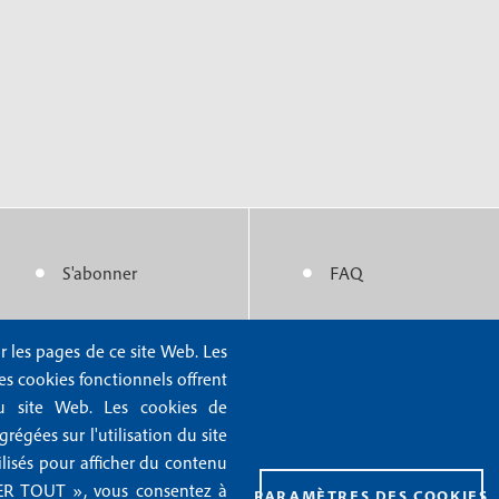
S'abonner
FAQ
M
M
e
e
r les pages de ce site Web. Les
Nous contacter
Mentions légales
n
n
Les cookies fonctionnels offrent
Abonnements
Mentions RGPD
n du site Web. Les cookies de
u
u
Rédaction
Conditions générales 
égées sur l'utilisation du site
f
f
ilisés pour afficher du contenu
Publicité
Conditions générales d
PTER TOUT », vous consentez à
PARAMÈTRES DES COOKIES