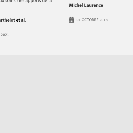
ux soins : les apports de la
Michel Laurence
c
o
erthelot
et al.
01 OCTOBRE 2018
n
 2021
d
a
i
r
e