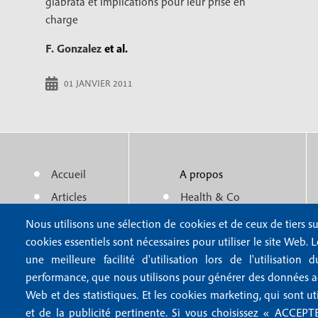
glabrata et implications pour leur prise en
charge
F. Gonzalez
et al.
01 JANVIER 2011
Accueil
A propos
M
m
Articles
Health & Co
e
e
Actualité
Politique éditoriale
Nous utilisons une sélection de cookies et de ceux de tiers su
n
n
cookies essentiels sont nécessaires pour utiliser le site Web. 
Auteurs
Partenaires
une meilleure facilité d'utilisation lors de l'utilisatio
u
u
performance, que nous utilisons pour générer des données agr
f
f
Web et des statistiques. Et les cookies marketing, qui sont ut
et de la publicité pertinente. Si vous choisissez « ACCE