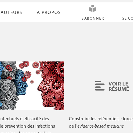
AUTEURS
A PROPOS
N
S'ABONNER
SE C
a
v
i
g
a
t
i
o
n
ntextuels d’efficacité des
Construire les référentiels : force
s
 de prévention des infections
de l’
evidence-based medicine
e