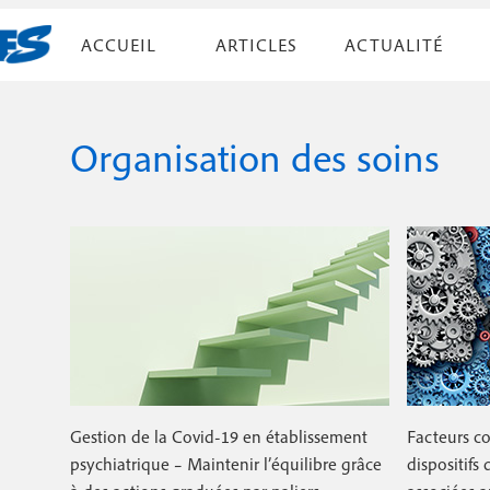
A
ACCUEIL
ARTICLES
ACTUALITÉ
l
N
l
Par liste
e
a
r
Organisation des soins
v
Par numéro
a
i
u
c
g
o
a
n
t
t
e
i
n
u
o
p
n
r
Gestion de la Covid-19 en établissement
Facteurs co
i
p
psychiatrique – Maintenir l’équilibre grâce
dispositifs
n