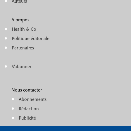
n
Auteurs
u
A propos
f
m
Health & Co
o
e
Politique éditoriale
o
n
Partenaires
t
u
e
S'abonner
f
M
r
o
e
1
o
Nous contacter
n
Abonnements
t
u
Rédaction
e
f
Publicité
r
o