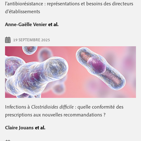
e
l’antibiorésistance : représentations et besoins des directeurs
c
i
c
d’établissements
i
n
o
p
Anne-Gaëlle Venier
et al.
a
c
n
l
19 SEPTEMBRE 2025
i
d
p
a
a
i
l
r
e
e
Infections à
Clostridioides difficile
: quelle conformité des
prescriptions aux nouvelles recommandations ?
Claire Jouans
et al.