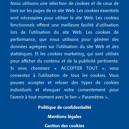
4
Nous utilisons une sélection de cookies et de ceux de
o
FAQ
tiers sur les pages de ce site Web. Les cookies essentiels
M
t
sont nécessaires pour utiliser le site Web. Les cookies
e
fonctionnels offrent une meilleure facilité d'utilisation
e
Mentions légales
lors de l'utilisation du site Web. Les cookies de
n
r
Mentions RGPD
performance, que nous utilisons pour générer des
u
données agrégées sur l'utilisation du site Web et des
2
Conditions générales de vente
f
statistiques. Et les cookies marketing, qui sont utilisés
Conditions générales d'utilisation
pour afficher du contenu et de la publicité pertinente.
o
Gestion des cookies
Si vous choisissez « ACCEPTER TOUT », vous
o
consentez à l'utilisation de tous les cookies. Vous
pouvez accepter et refuser des types de cookies
Recevoir notre newsletter
t
individuels et révoquer votre consentement pour
e
l'avenir à tout moment avec le lien « Paramètres ».
R
e
r
Politique de confidentialité
c
3
e
Mentions légales
v
Gestion des cookies
o