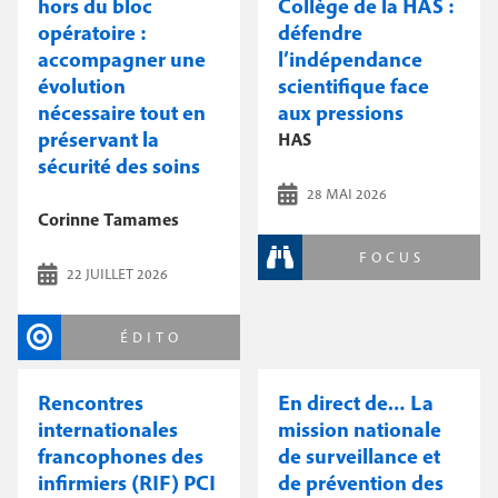
hors du bloc
Collège de la HAS :
opératoire :
défendre
accompagner une
l’indépendance
évolution
scientifique face
nécessaire tout en
aux pressions
préservant la
HAS
sécurité des soins
28 MAI 2026
Corinne Tamames
FOCUS
22 JUILLET 2026
ÉDITO
Rencontres
En direct de… La
internationales
mission nationale
francophones des
de surveillance et
infirmiers (RIF) PCI
de prévention des