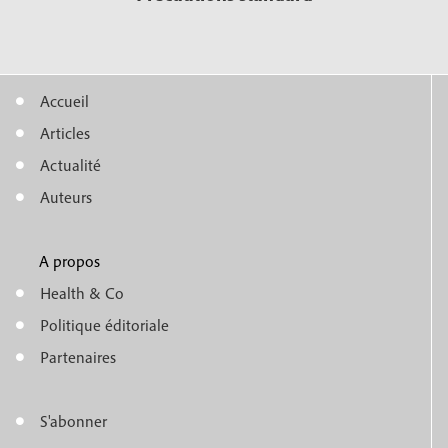
Accueil
M
Articles
e
Actualité
n
Auteurs
u
A propos
f
m
Health & Co
o
e
Politique éditoriale
o
n
Partenaires
t
u
e
S'abonner
f