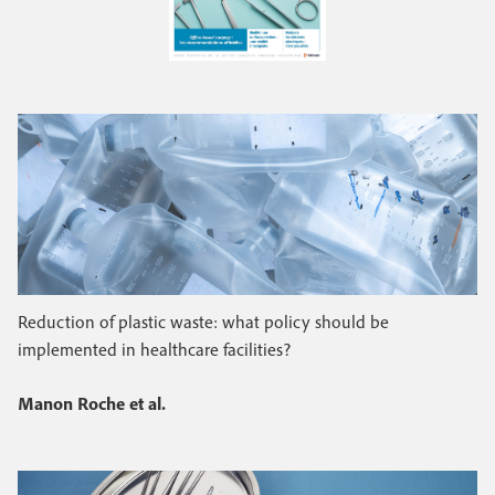
e
c
i
c
i
n
o
p
a
c
n
l
i
d
p
a
a
i
l
r
e
e
Reduction of plastic waste: what policy should be
implemented in healthcare facilities?
Manon Roche et al.