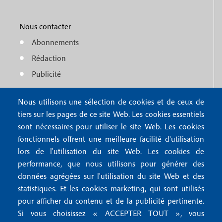
M
r
o
e
1
o
Nous contacter
n
Abonnements
t
u
Rédaction
e
f
Publicité
r
o
4
Nous utilisons une sélection de cookies et de ceux de
o
FAQ
tiers sur les pages de ce site Web. Les cookies essentiels
M
t
sont nécessaires pour utiliser le site Web. Les cookies
e
fonctionnels offrent une meilleure facilité d'utilisation
e
Mentions légales
lors de l'utilisation du site Web. Les cookies de
n
r
Mentions RGPD
performance, que nous utilisons pour générer des
u
données agrégées sur l'utilisation du site Web et des
2
Conditions générales de vente
f
statistiques. Et les cookies marketing, qui sont utilisés
Conditions générales d'utilisation
pour afficher du contenu et de la publicité pertinente.
o
Gestion des cookies
Si vous choisissez « ACCEPTER TOUT », vous