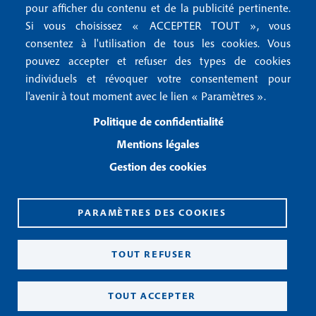
pour afficher du contenu et de la publicité pertinente.
o
Gestion des cookies
Si vous choisissez « ACCEPTER TOUT », vous
o
consentez à l'utilisation de tous les cookies. Vous
pouvez accepter et refuser des types de cookies
Recevoir notre newsletter
t
individuels et révoquer votre consentement pour
e
l'avenir à tout moment avec le lien « Paramètres ».
R
e
r
Politique de confidentialité
c
3
e
Mentions légales
v
Gestion des cookies
o
i
r
n
PARAMÈTRES DES COOKIES
o
CPPAP 0926 X 94990
t
ISSN 2826-3847
TOUT REFUSER
r
Copyright© 2026
e
n
TOUT ACCEPTER
e
w