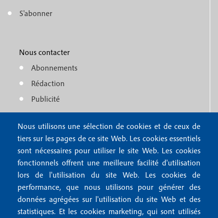
u
e
S'abonner
f
M
r
o
e
1
o
Nous contacter
n
Abonnements
t
u
Rédaction
e
f
Publicité
r
o
4
Nous utilisons une sélection de cookies et de ceux de
o
FAQ
tiers sur les pages de ce site Web. Les cookies essentiels
M
t
sont nécessaires pour utiliser le site Web. Les cookies
e
fonctionnels offrent une meilleure facilité d'utilisation
e
Mentions légales
lors de l'utilisation du site Web. Les cookies de
n
r
Mentions RGPD
performance, que nous utilisons pour générer des
u
données agrégées sur l'utilisation du site Web et des
2
Conditions générales de vente
f
statistiques. Et les cookies marketing, qui sont utilisés
Conditions générales d'utilisation