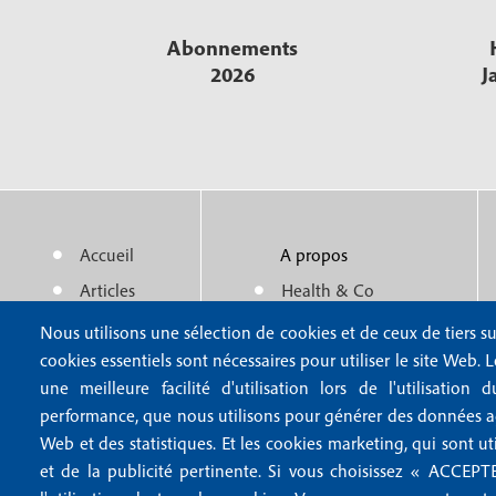
Abonnements
2026
J
Accueil
A propos
M
m
Articles
Health & Co
e
e
Actualité
Politique éditoriale
Nous utilisons une sélection de cookies et de ceux de tiers su
n
n
cookies essentiels sont nécessaires pour utiliser le site Web. 
Auteurs
Partenaires
une meilleure facilité d'utilisation lors de l'utilisatio
u
u
performance, que nous utilisons pour générer des données agr
f
f
Web et des statistiques. Et les cookies marketing, qui sont ut
et de la publicité pertinente. Si vous choisissez « ACCE
o
o