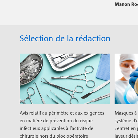
r
Manon Roch
c
i
i
p
n
a
Sélection de la rédaction
c
l
i
p
a
l
e
Avis relatif au périmètre et aux exigences
Masques à 
en matière de prévention du risque
système d’
infectieux applicables à l’activité de
: entretien
chirurgie hors du bloc opératoire
laveur dési