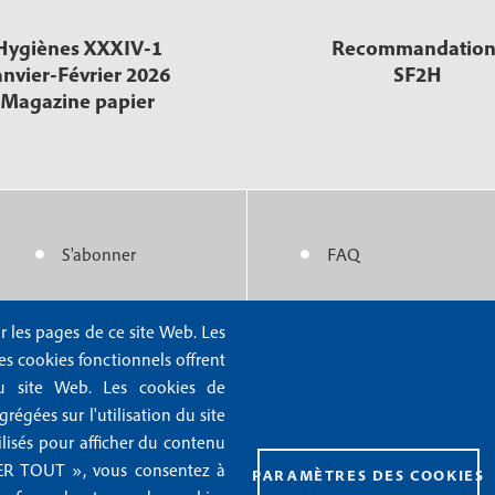
Hygiènes XXXIV-1
Recommandation
anvier-Février 2026
SF2H
Magazine papier
S'abonner
FAQ
M
M
e
e
r les pages de ce site Web. Les
Nous contacter
Mentions légales
n
n
Les cookies fonctionnels offrent
Abonnements
Mentions RGPD
n du site Web. Les cookies de
u
u
Rédaction
Conditions générales 
égées sur l'utilisation du site
f
f
ilisés pour afficher du contenu
Publicité
Conditions générales d
PTER TOUT », vous consentez à
PARAMÈTRES DES COOKIES
o
o
Gestion des cookies