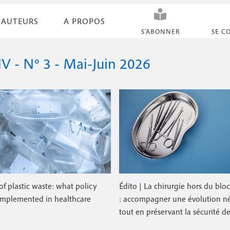
AUTEURS
A PROPOS
N
S'ABONNER
SE C
a
v
 - N° 3 - Mai-Juin 2026
i
g
a
t
i
o
f plastic waste: what policy
Édito | La chirurgie hors du blo
n
implemented in healthcare
: accompagner une évolution né
s
tout en préservant la sécurité de
e