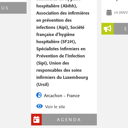
hospitalière (Abihh),
CUS
Association des infirmières
19 JANV
en prévention des
infections (Aipi), Société
E
française d’hygiène
hospitalière (SF2H),
Spécialistes Infirmiers en
Prévention de l’Infection
(Sipi), Union des
responsables des soins
infirmiers du Luxembourg
(Ursil)
Arcachon – France
Voir le site
AGENDA