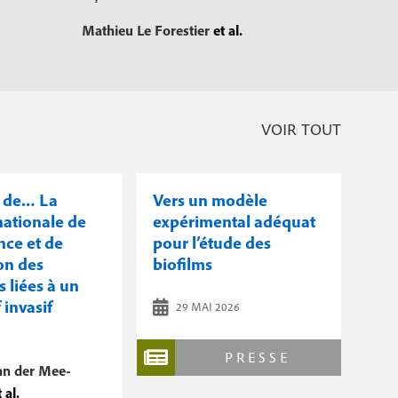
Mathieu Le Forestier
et al.
VOIR TOUT
t de… La
Vers un modèle
nationale de
expérimental adéquat
nce et de
pour l’étude des
on des
biofilms
s liées à un
 invasif
29 MAI 2026
PRESSE
an der Mee-
 al.