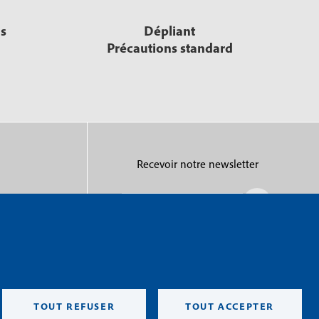
s
Dépliant
Précautions standard
Recevoir notre newsletter
R
e
c
e
v
de vente
o
i
'utilisation
r
TOUT REFUSER
TOUT ACCEPTER
n