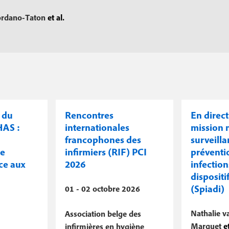
ordano-Taton
et al.
 du
Rencontres
En direc
HAS :
internationales
mission 
francophones des
surveilla
ce
infirmiers (RIF) PCI
préventi
ace aux
2026
infection
dispositif
(Spiadi)
01 - 02 octobre 2026
Nathalie v
Association belge des
Marquet
et
infirmières en hygiène