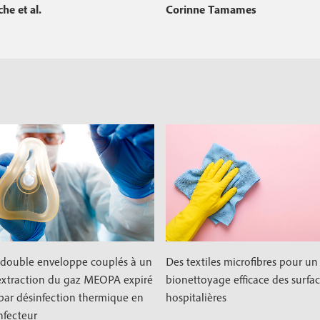
e et al.
Corinne Tamames
c
o
n
d
a
i
r
e
double enveloppe couplés à un
Des textiles microfibres pour un
extraction du gaz MEOPA expiré
bionettoyage efficace des surfa
 par désinfection thermique en
hospitalières
nfecteur